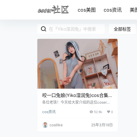
cos美图
cos资讯
美
全部标签
咬一口兔娘(Yiko湿润兔)cos合集赏
析，真是让人心跳加速！
各位老铁！今天给大家介绍的这位coser，
绝对能让你一眼沦陷，她就是——咬一口兔
cos资讯
52.8k
0
娘（Yiko湿润兔）！目前微博有将近50W粉
丝之多，如果你是Cosplay圈的忠实粉丝，
那你一定听过她的名字。她不仅有着甜美可
cosllike
25年3月19日
爱的长相，还擅.