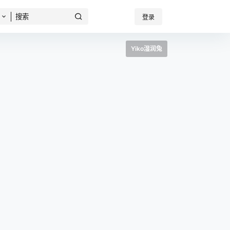
登录
Yiko湿润兔