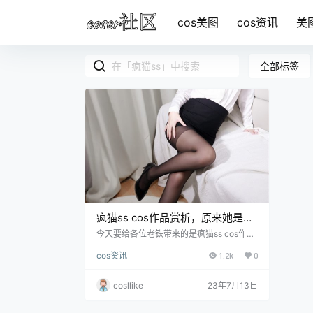
cos美图
cos资讯
美
全部标签
疯猫ss cos作品赏析，原来她是这
么的疯
今天要给各位老铁带来的是疯猫ss cos作品
的赏析，说起这个coser，今天就来跟各位
cos资讯
1.2k
0
扒一扒。她是一位来自广东的，95后的妹
子，身高有165，看得出来个字还是蛮高挑
的。她是一位微博红人，现目前微博有13W
cosllike
23年7月13日
粉丝之多，可见.