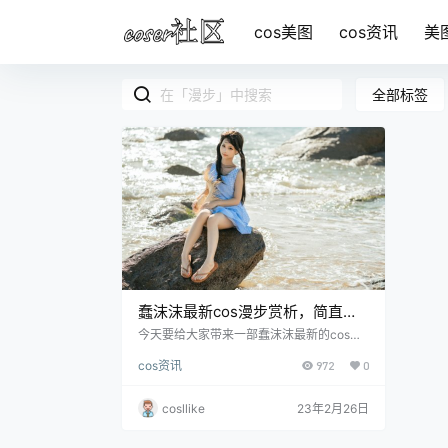
cos美图
cos资讯
美
全部标签
蠢沫沫最新cos漫步赏析，简直惊
掉老铁们的下巴！
今天要给大家带来一部蠢沫沫最新的cos作
品叫做漫步，这部作品呢发布于2月14日，
cos资讯
972
0
当天正好是情人节。可能也是我们的沫沫特
意为之，作为献给老铁们的情人节礼物，试
问这样的情人节礼物谁能抵挡。这部作品的
cosllike
23年2月26日
摄影师还是.