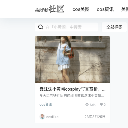
cos美图
cos资讯
美
全部标签
蠢沫沫小黄帽cosplay写真赏析，
居然帽子还可以这样戴
今天给老铁介绍的这部叫做蠢沫沫小黄帽，
这部cosplay作品呢是我们的蠢沫沫以前一
cos资讯
4.6k
0
部作品，我们的沫沫妹子 呢相信各位老铁都
已经非常的熟悉，她的创可贴也经常为大家
所津津乐道。言归正传，来到本期的作品介
cosllike
23年3月25日
绍，一听.