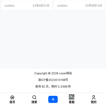
了二次元这个领域，当然也是因为
oser怎么可能呢，大家想多了，哈
cosllike
23年8月21日
cosllike
23年8月14日
她的形象出众，身材.
哈。 在二次元.
Copyright © 2026
coser网站
渝ICP备2022013198号
查询 82 次，耗时 0.3489 秒
首页
搜索
客服
我的