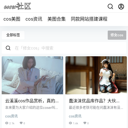
cos美图
cos资讯
美图合集
同款网站搭建课程
全部标签
修女cos
云溪溪cos作品赏析，真的是
蠢沫沫优品库作品？大伙可
超赞的！
能是有所误会啊！
本来要为大家介绍的这位coser叫做
最近很多老铁可能在问蠢沫沫有没
是云溪溪，她曾用过一个叫岛田溪
有拍过优品库的作品，这个事情可
cos资讯
cos资讯
溪的名字。是一位95年的来自重庆
能大伙有所误会啊。虽然蠢沫沫现
的辣妹子，在求学阶段就表现出了
在目前有出200多部作品，但是没有
2.1k
0
1.6k
0
对漫画的疯狂喜爱，机缘之下接触
优品库的，我们的沫沫这么正经的c