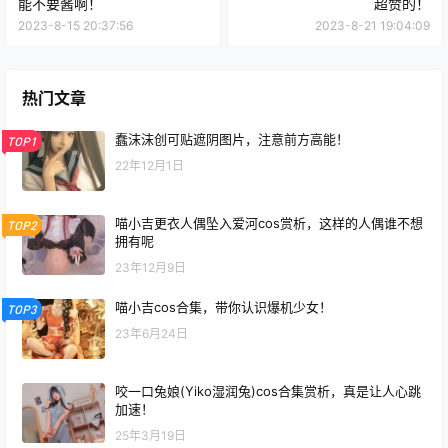
能不要酱啊！
超赞的！
2023-8-15 20:37:56
2023-8-21 19:04:09
热门文章
蠢沫沫创可贴遮阴图片，注意前方高能！
TOP1
22年12月1日
喵小吉更衣人偶坠入爱河cos赏析，这样的人偶谁不想
TOP2
拥有呢
23年12月9日
喵小吉cos合集，带你认识爆机少女！
TOP3
23年6月24日
咬一口兔娘(Yiko湿润兔)cos合集赏析，真是让人心跳
加速！
25年3月19日