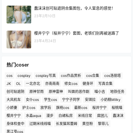
蠢沫沫创可贴遮阴合集图包，令人窒息的感觉！
23年2月10日
樱井宁宁（桜井宁宁）套图，老铁们别再被迷路了
23年4月24日
热门coser
cos
cosplay
cosplay写真
cos作品赏析
cos合集
cos洛丽塔
JK
OL
一北亦北
亦南南南
修女cos
健身环
写真合集
创可贴遮阴
原神甘雨
原神雷神
叫兽的恶作剧
喵小吉
地铁任务
大风机车
女仆cos
学生cos
宁宁子同学
安琪拉
小奶糕Milky
小娇妻
护士cos
放学后
旗袍cos
最新cos
桜井宁宁
桜桃喵
樱井宁宁
水淼aqua
漫步
白裙私房
米线日常
腐团儿
蠢沫沫
身体检查中
过期米线线喵
长发猫耳蕾姆
黄豆粉
黎菲儿
黑江雫cos