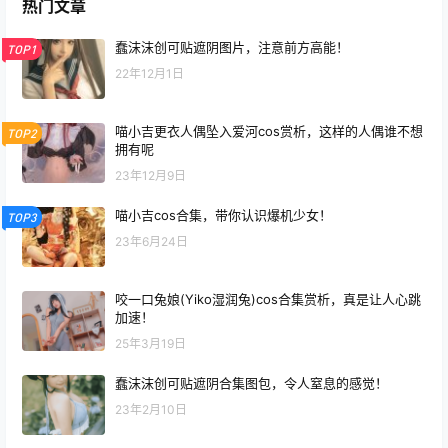
热门文章
蠢沫沫创可贴遮阴图片，注意前方高能！
TOP1
22年12月1日
喵小吉更衣人偶坠入爱河cos赏析，这样的人偶谁不想
TOP2
拥有呢
23年12月9日
喵小吉cos合集，带你认识爆机少女！
TOP3
23年6月24日
咬一口兔娘(Yiko湿润兔)cos合集赏析，真是让人心跳
加速！
25年3月19日
蠢沫沫创可贴遮阴合集图包，令人窒息的感觉！
23年2月10日