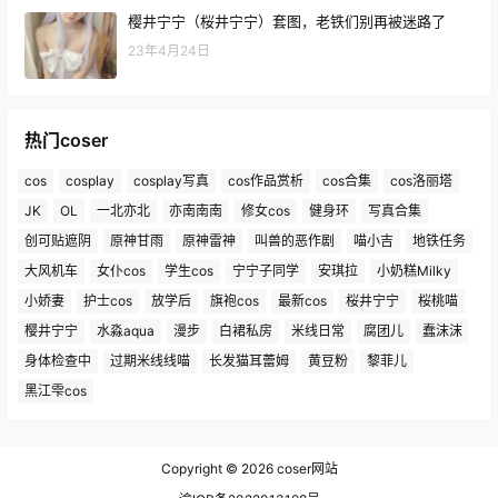
樱井宁宁（桜井宁宁）套图，老铁们别再被迷路了
23年4月24日
热门coser
cos
cosplay
cosplay写真
cos作品赏析
cos合集
cos洛丽塔
JK
OL
一北亦北
亦南南南
修女cos
健身环
写真合集
创可贴遮阴
原神甘雨
原神雷神
叫兽的恶作剧
喵小吉
地铁任务
大风机车
女仆cos
学生cos
宁宁子同学
安琪拉
小奶糕Milky
小娇妻
护士cos
放学后
旗袍cos
最新cos
桜井宁宁
桜桃喵
樱井宁宁
水淼aqua
漫步
白裙私房
米线日常
腐团儿
蠢沫沫
身体检查中
过期米线线喵
长发猫耳蕾姆
黄豆粉
黎菲儿
黑江雫cos
Copyright © 2026
coser网站