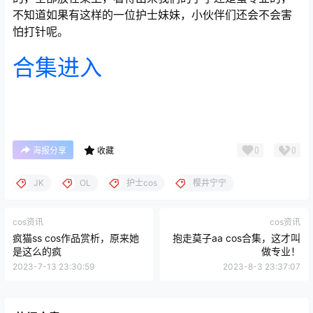
不知道如果有这样的一位护士妹妹，小伙伴们还会不会害
怕打针呢。
合集进入
0
0
海报分享
收藏
JK
OL
护士cos
樱井宁宁
cos资讯
cos资讯
疯猫ss cos作品赏析，原来她
抱走莫子aa cos合集，这才叫
是这么的疯
做专业！
2023-7-13 23:30:59
2023-8-3 23:37:07