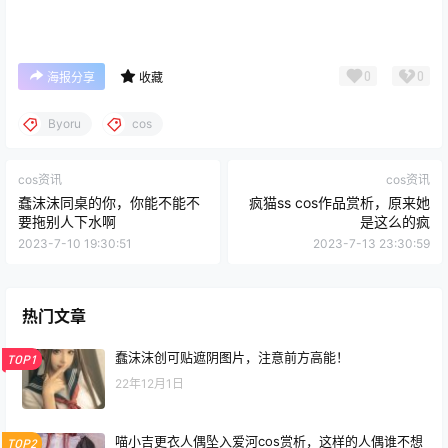
0
0
海报分享
收藏
Byoru
cos
cos资讯
cos资讯
蠢沫沫同桌的你，你能不能不
疯猫ss cos作品赏析，原来她
要拖别人下水啊
是这么的疯
2023-7-10 19:30:51
2023-7-13 23:30:59
热门文章
蠢沫沫创可贴遮阴图片，注意前方高能！
TOP1
22年12月1日
喵小吉更衣人偶坠入爱河cos赏析，这样的人偶谁不想
TOP2