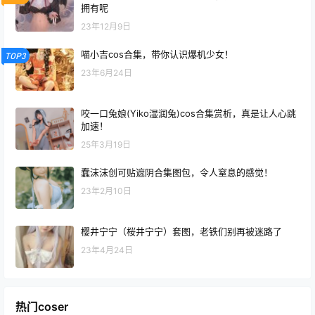
拥有呢
23年12月9日
喵小吉cos合集，带你认识爆机少女！
TOP3
23年6月24日
咬一口兔娘(Yiko湿润兔)cos合集赏析，真是让人心跳
加速！
25年3月19日
蠢沫沫创可贴遮阴合集图包，令人窒息的感觉！
23年2月10日
樱井宁宁（桜井宁宁）套图，老铁们别再被迷路了
23年4月24日
热门coser